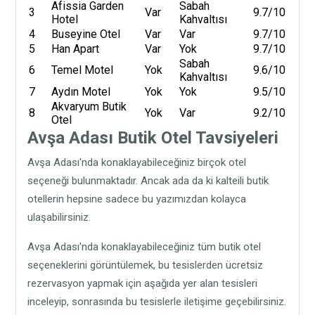
Afissia Garden
Sabah
3
Var
9.7/10
Hotel
Kahvaltısı
4
Buseyine Otel
Var
Var
9.7/10
5
Han Apart
Var
Yok
9.7/10
Sabah
6
Temel Motel
Yok
9.6/10
Kahvaltısı
7
Aydın Motel
Yok
Yok
9.5/10
Akvaryum Butik
8
Yok
Var
9.2/10
Otel
Avşa Adası Butik Otel Tavsiyeleri
Avşa Adası'nda konaklayabileceğiniz birçok otel
seçeneği bulunmaktadır. Ancak ada da ki kalteili butik
otellerin hepsine sadece bu yazımızdan kolayca
ulaşabilirsiniz.
Avşa Adası'nda konaklayabileceğiniz tüm butik otel
seçeneklerini görüntülemek, bu tesislerden ücretsiz
rezervasyon yapmak için aşağıda yer alan tesisleri
inceleyip, sonrasında bu tesislerle iletişime geçebilirsiniz.