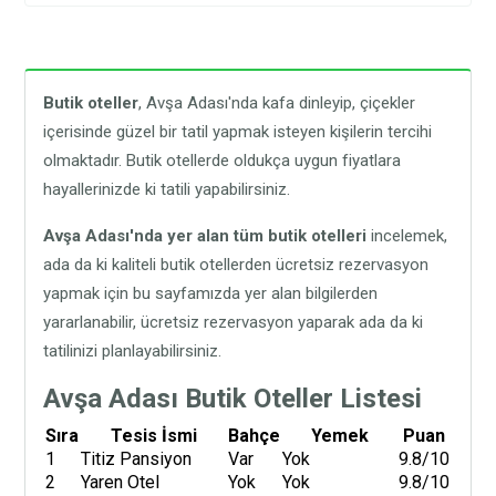
Butik oteller
, Avşa Adası'nda kafa dinleyip, çiçekler
içerisinde güzel bir tatil yapmak isteyen kişilerin tercihi
olmaktadır. Butik otellerde oldukça uygun fiyatlara
hayallerinizde ki tatili yapabilirsiniz.
Avşa Adası'nda yer alan tüm butik otelleri
incelemek,
ada da ki kaliteli butik otellerden ücretsiz rezervasyon
yapmak için bu sayfamızda yer alan bilgilerden
yararlanabilir, ücretsiz rezervasyon yaparak ada da ki
tatilinizi planlayabilirsiniz.
Avşa Adası Butik Oteller Listesi
Sıra
Tesis İsmi
Bahçe
Yemek
Puan
1
Titiz Pansiyon
Var
Yok
9.8/10
2
Yaren Otel
Yok
Yok
9.8/10