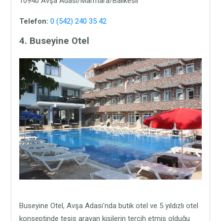
10940 Avşa Adası/Marmara/Balıkesir
Telefon:
0 (542) 240 35 42
4. Buseyine Otel
Buseyine Otel, Avşa Adası'nda butik otel ve 5 yıldızlı otel
konseptinde tesis arayan kişilerin tercih etmiş olduğu