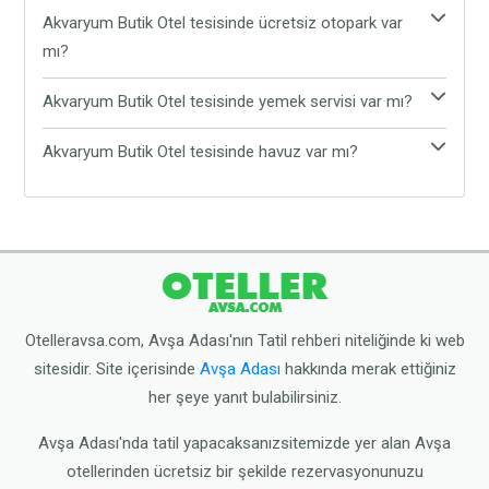
Evet, Akvaryum Butik Otel evcil hayvan kabul
Akvaryum Butik Otel tesisinde ücretsiz otopark var
etmektedir. Tesiste evcil hayvanınız ile rahat ve
mı?
konforlu bir şekilde tatil yapabilirsiniz.
Evet, Akvaryum Butik Otel tesisinde ücretsiz otopark
Akvaryum Butik Otel tesisinde yemek servisi var mı?
bulunmaktadır. Araç ile gelen tatilciler, araçlarını
Akvaryum Butik Otel tesisinde yemek servisi
tesisin sunduğu ücretsiz otoparka bırakabilirler.
Akvaryum Butik Otel tesisinde havuz var mı?
bulunmamaktadır. Tesis çevresinde yer alan Avşa
Akvaryum Butik Otel tesisinde açık yüzme havuzu
restoranlarından yemeğinizi yiyebilirsiniz.
bulunmaktadır. Dilediğiniz zaman tesisnin havuzuna
ücretsiz olarak girebilirsiniz.
Otelleravsa.com, Avşa Adası'nın Tatil rehberi niteliğinde ki web
sitesidir. Site içerisinde
Avşa Adası
hakkında merak ettiğiniz
her şeye yanıt bulabilirsiniz.
Avşa Adası'nda tatil yapacaksanızsitemizde yer alan Avşa
otellerinden ücretsiz bir şekilde rezervasyonunuzu