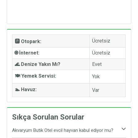
Ücretsiz
🅿️ Otopark:
🌐 İnternet:
Ücretsiz
🌊 Denize Yakın Mı?
Evet
🍽️ Yemek Servisi:
Yok
🏊 Havuz:
Var
Sıkça Sorulan Sorular
Akvaryum Butik Otel evcil hayvan kabul ediyor mu?