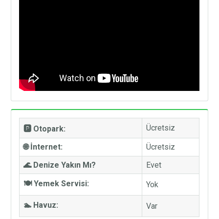
Ücretsiz
🅿️ Otopark:
🌐 İnternet:
Ücretsiz
🌊 Denize Yakın Mı?
Evet
🍽️ Yemek Servisi:
Yok
🏊 Havuz:
Var