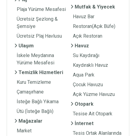
Mutfak & Yiyecek
Plaja Yürüme Mesafesi
Havuz Bar
Ücretsiz Şezlong &
Şemsiye
Restoran(Açık Büfe)
Ücretsiz Plaj Havlusu
Açık Restoran
Ulaşım
Havuz
İskele Meydanına
Su Kaydırağı
Yürüme Mesafesi
Kaydıraklı Havuz
Temizlik Hizmetleri
Aqua Park
Kuru Temizleme
Çocuk Havuzu
Çamaşırhane
Açık Yüzme Havuzu
İsteğe Bağlı Yıkama
Otopark
Ütü (İsteğe Bağlı)
Tesise Ait Otopark
Mağazalar
İnternet
Market
Tesis Ortak Alanlarında