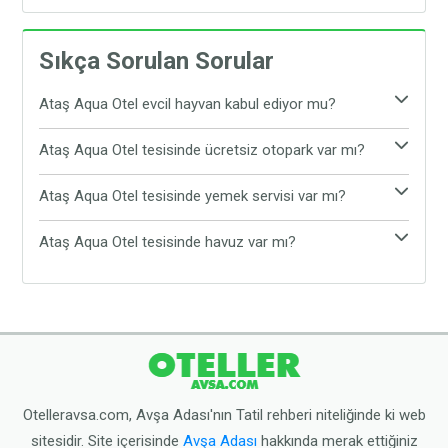
Sıkça Sorulan Sorular
Ataş Aqua Otel evcil hayvan kabul ediyor mu?
Evet, Ataş Aqua Otel evcil hayvan kabul etmektedir.
Ataş Aqua Otel tesisinde ücretsiz otopark var mı?
Tesiste evcil hayvanınız ile rahat ve konforlu bir
Evet, Ataş Aqua Otel tesisinde ücretsiz otopark
şekilde tatil yapabilirsiniz.
Ataş Aqua Otel tesisinde yemek servisi var mı?
bulunmaktadır. Araç ile gelen tatilciler, araçlarını
Ataş Aqua Otel tesisinde yemek servisi
tesisin sunduğu ücretsiz otoparka bırakabilirler.
Ataş Aqua Otel tesisinde havuz var mı?
bulunmamaktadır. Tesis çevresinde yer alan Avşa
Ataş Aqua Otel tesisinde açık yüzme havuzu
restoranlarından yemeğinizi yiyebilirsiniz.
bulunmaktadır. Dilediğiniz zaman tesisnin havuzuna
ücretsiz olarak girebilirsiniz.
Otelleravsa.com, Avşa Adası'nın Tatil rehberi niteliğinde ki web
sitesidir. Site içerisinde
Avşa Adası
hakkında merak ettiğiniz