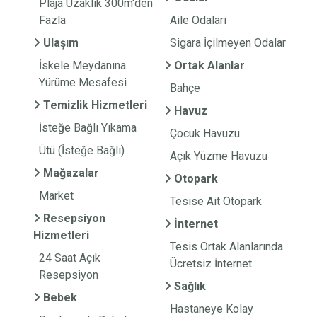
Plaja Uzaklık 300m'den
Fazla
Aile Odaları
Ulaşım
Sigara İçilmeyen Odalar
İskele Meydanına
Ortak Alanlar
Yürüme Mesafesi
Bahçe
Temizlik Hizmetleri
Havuz
İsteğe Bağlı Yıkama
Çocuk Havuzu
Ütü (İsteğe Bağlı)
Açık Yüzme Havuzu
Mağazalar
Otopark
Market
Tesise Ait Otopark
Resepsiyon
İnternet
Hizmetleri
Tesis Ortak Alanlarında
24 Saat Açık
Ücretsiz İnternet
Resepsiyon
Sağlık
Bebek
Hastaneye Kolay