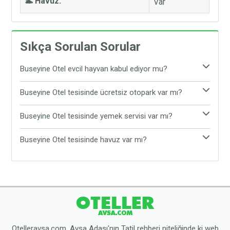
🏊 Havuz:
Var
Sıkça Sorulan Sorular
Buseyine Otel evcil hayvan kabul ediyor mu?
Evet, Buseyine Otel evcil hayvan kabul etmektedir.
Buseyine Otel tesisinde ücretsiz otopark var mı?
Tesiste evcil hayvanınız ile rahat ve konforlu bir
Evet, Buseyine Otel tesisinde ücretsiz otopark
şekilde tatil yapabilirsiniz.
Buseyine Otel tesisinde yemek servisi var mı?
bulunmaktadır. Araç ile gelen tatilciler, araçlarını
Buseyine Otel tesisinde yemek servisi
tesisin sunduğu ücretsiz otoparka bırakabilirler.
Buseyine Otel tesisinde havuz var mı?
bulunmamaktadır. Tesis çevresinde yer alan Avşa
Buseyine Otel tesisinde açık yüzme havuzu
restoranlarından yemeğinizi yiyebilirsiniz.
bulunmaktadır. Dilediğiniz zaman tesisnin havuzuna
ücretsiz olarak girebilirsiniz.
Otelleravsa.com, Avşa Adası'nın Tatil rehberi niteliğinde ki web