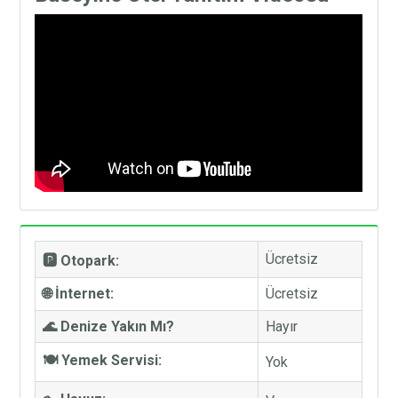
Ücretsiz
🅿️ Otopark:
🌐 İnternet:
Ücretsiz
🌊 Denize Yakın Mı?
Hayır
🍽️ Yemek Servisi:
Yok