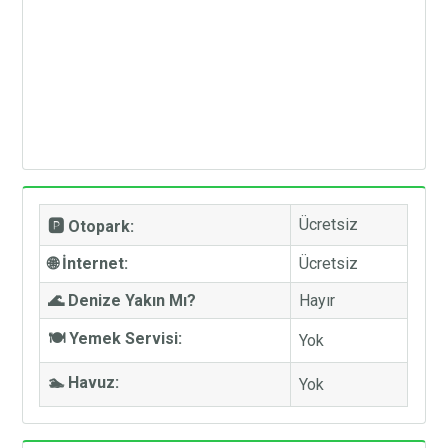
Ücretsiz
🅿️ Otopark:
🌐 İnternet:
Ücretsiz
🌊 Denize Yakın Mı?
Hayır
🍽️ Yemek Servisi:
Yok
🏊 Havuz:
Yok