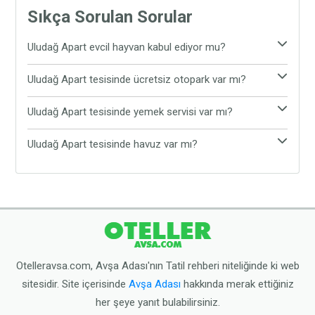
Sıkça Sorulan Sorular
Uludağ Apart evcil hayvan kabul ediyor mu?
Evet, Uludağ Apart evcil hayvan kabul etmektedir.
Uludağ Apart tesisinde ücretsiz otopark var mı?
Tesiste evcil hayvanınız ile rahat ve konforlu bir
Evet, Uludağ Apart tesisinde ücretsiz otopark
şekilde tatil yapabilirsiniz.
Uludağ Apart tesisinde yemek servisi var mı?
bulunmaktadır. Araç ile gelen tatilciler, araçlarını
Uludağ Apart tesisinde yemek servisi
tesisin sunduğu ücretsiz otoparka bırakabilirler.
Uludağ Apart tesisinde havuz var mı?
bulunmamaktadır. Tesis çevresinde yer alan Avşa
Uludağ Apart tesisinde havuz bulunmamaktadır.
restoranlarından yemeğinizi yiyebilirsiniz.
Ancak tesis plaja oldukça yakın konumdadır.
Dilerseniz tesisten çıkarak halk plajına gidebilirsiniz.
Otelleravsa.com, Avşa Adası'nın Tatil rehberi niteliğinde ki web
sitesidir. Site içerisinde
Avşa Adası
hakkında merak ettiğiniz
her şeye yanıt bulabilirsiniz.