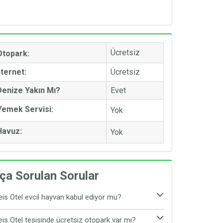
Ücretsiz
 Otopark:
nternet:
Ücretsiz
Denize Yakın Mı?
Evet
 Yemek Servisi:
Yok
Havuz:
Yok
ça Sorulan Sorular
Reis Otel evcil hayvan kabul ediyor mu?
t, Piri Reis Otel evcil hayvan kabul etmektedir.
Reis Otel tesisinde ücretsiz otopark var mı?