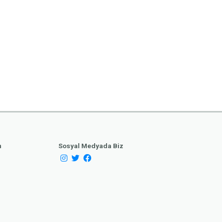
Otopark
Yemek Servisi
 Wifi
Doğa
etsiz Yer Ayırt
n
Sosyal Medyada Biz