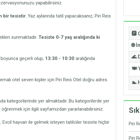
 rezervasyonunuzu yapabilirsiniz.
bir tesistir.
Yaz aylarında tatil yapacaksanız, Piri Reis
🅿️
nekleri sunmaktadır.
Tesiste 0-7 yaş aralığında ki
🌐 İ
🌊 
 boyunca geçerli olup,
13:30 - 10:30
aralığında
🍽️
malı otel seven kişiler için Piri Reis Otel doğru adres
🏊 
'nda kategorilerinde yer almaktadır. Bu kategorilerde yer
Sık
ı öğrenmek için ilgili sayfamızdan yararlanabilirsiniz.
.
Evcil hayvan ile gelmek isteyen tatilciler tesiste hiçbir
Piri 
Eve
Piri 