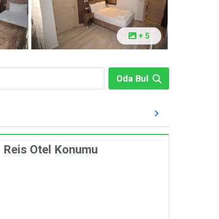
+ 5
Oda Bul
i Reis Otel Konumu