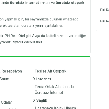
Tes
risinde
ücretsiz internet
imkanı ve
ücretsiz otopark
Eve
şeki
Piri 
bul
Pir
tes
syon yapmak için, bu sayfamızda bulunan whatsapp
Piri 
bul
k tesisten ücretsiz yerini ayırtabilirler.
Pir
res
Anc
tir. Piri Reis Otel gibi Avşa da kaliteli hizmet veren diğer
Dil
famızı ziyaret edebilirsiniz.
k Resepsiyon
Tesise Ait Otopark
Satım
İnternet
Tesis Ortak Alanlarında
Ücretsiz İnternet
Sağlık
n Odalar
Hastaneye Kolay Ulaşım