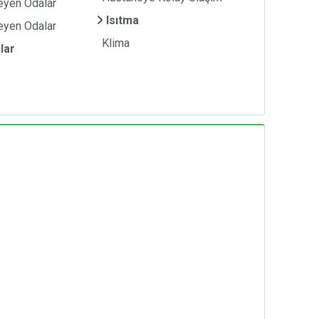
meyen Odalar
Isıtma
eyen Odalar
Klima
lar