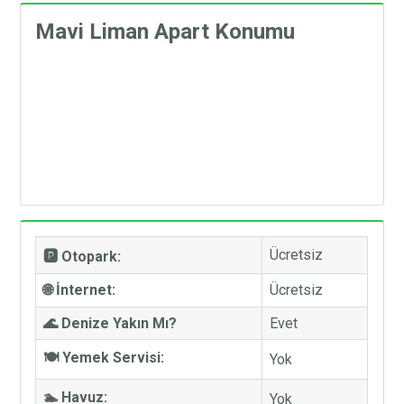
Mavi Liman Apart Konumu
Ücretsiz
🅿️ Otopark:
🌐 İnternet:
Ücretsiz
🌊 Denize Yakın Mı?
Evet
🍽️ Yemek Servisi:
Yok
🏊 Havuz:
Yok