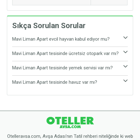
Sıkça Sorulan Sorular
Mavi Liman Apart evcil hayvan kabul ediyor mu?
Evet, Mavi Liman Apart evcil hayvan kabul
Mavi Liman Apart tesisinde ücretsiz otopark var mı?
etmektedir. Tesiste evcil hayvanınız ile rahat ve
Evet, Mavi Liman Apart tesisinde ücretsiz otopark
konforlu bir şekilde tatil yapabilirsiniz.
Mavi Liman Apart tesisinde yemek servisi var mı?
bulunmaktadır. Araç ile gelen tatilciler, araçlarını
Mavi Liman Apart tesisinde yemek servisi
tesisin sunduğu ücretsiz otoparka bırakabilirler.
Mavi Liman Apart tesisinde havuz var mı?
bulunmamaktadır. Tesis çevresinde yer alan Avşa
Mavi Liman Apart tesisinde havuz bulunmamaktadır.
restoranlarından yemeğinizi yiyebilirsiniz.
Ancak tesis plaja oldukça yakın konumdadır.
Dilerseniz tesisten çıkarak halk plajına gidebilirsiniz.
Otelleravsa.com, Avşa Adası'nın Tatil rehberi niteliğinde ki web