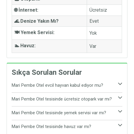
🌐 İnternet:
Ücretsiz
🌊 Denize Yakın Mı?
Evet
🍽️ Yemek Servisi:
Yok
🏊 Havuz:
Var
Sıkça Sorulan Sorular
Mari Pembe Otel evcil hayvan kabul ediyor mu?
Evet, Mari Pembe Otel evcil hayvan kabul etmektedir.
Mari Pembe Otel tesisinde ücretsiz otopark var mı?
Tesiste evcil hayvanınız ile rahat ve konforlu bir
Evet, Mari Pembe Otel tesisinde ücretsiz otopark
şekilde tatil yapabilirsiniz.
Mari Pembe Otel tesisinde yemek servisi var mı?
bulunmaktadır. Araç ile gelen tatilciler, araçlarını
Mari Pembe Otel tesisinde yemek servisi
tesisin sunduğu ücretsiz otoparka bırakabilirler.
Mari Pembe Otel tesisinde havuz var mı?
bulunmamaktadır. Tesis çevresinde yer alan Avşa