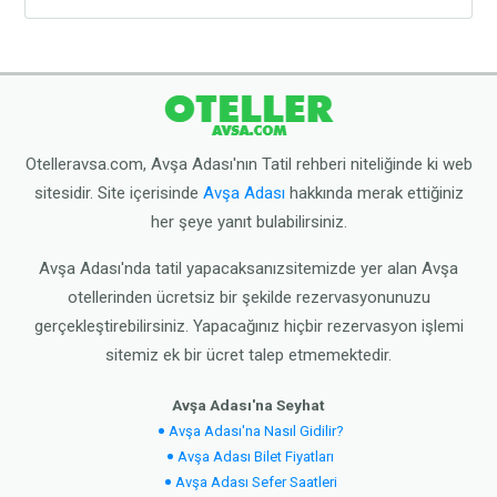
Mari Pembe Otel tesisinde açık yüzme havuzu
restoranlarından yemeğinizi yiyebilirsiniz.
bulunmaktadır. Dilediğiniz zaman tesisnin havuzuna
ücretsiz olarak girebilirsiniz.
Otelleravsa.com, Avşa Adası'nın Tatil rehberi niteliğinde ki web
sitesidir. Site içerisinde
Avşa Adası
hakkında merak ettiğiniz
her şeye yanıt bulabilirsiniz.
Avşa Adası'nda tatil yapacaksanızsitemizde yer alan Avşa
otellerinden ücretsiz bir şekilde rezervasyonunuzu
gerçekleştirebilirsiniz. Yapacağınız hiçbir rezervasyon işlemi
sitemiz ek bir ücret talep etmemektedir.
Avşa Adası'na Seyhat
Avşa Adası'na Nasıl Gidilir?
Avşa Adası Bilet Fiyatları
Avşa Adası Sefer Saatleri