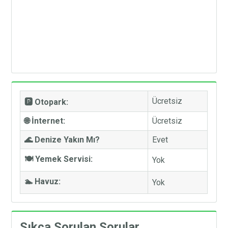
Ücretsiz
🅿️ Otopark:
🌐 İnternet:
Ücretsiz
🌊 Denize Yakın Mı?
Evet
🍽️ Yemek Servisi:
Yok
🏊 Havuz:
Yok
Sıkça Sorulan Sorular