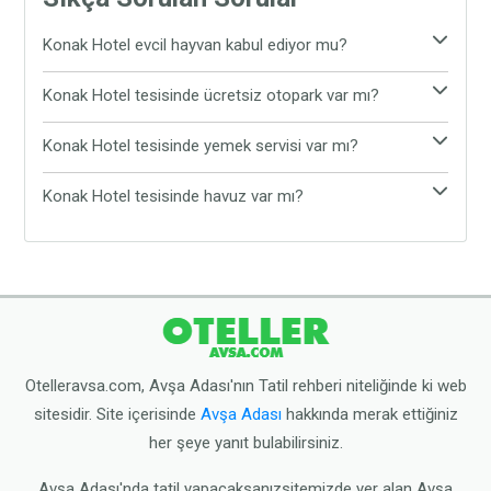
Konak Hotel evcil hayvan kabul ediyor mu?
Evet, Konak Hotel evcil hayvan kabul etmektedir.
Konak Hotel tesisinde ücretsiz otopark var mı?
Tesiste evcil hayvanınız ile rahat ve konforlu bir
Evet, Konak Hotel tesisinde ücretsiz otopark
şekilde tatil yapabilirsiniz.
Konak Hotel tesisinde yemek servisi var mı?
bulunmaktadır. Araç ile gelen tatilciler, araçlarını
Konak Hotel tesisinde yemek servisi
tesisin sunduğu ücretsiz otoparka bırakabilirler.
Konak Hotel tesisinde havuz var mı?
bulunmamaktadır. Tesis çevresinde yer alan Avşa
Konak Hotel tesisinde havuz bulunmamaktadır.
restoranlarından yemeğinizi yiyebilirsiniz.
Ancak tesis plaja oldukça yakın konumdadır.
Dilerseniz tesisten çıkarak halk plajına gidebilirsiniz.
Otelleravsa.com, Avşa Adası'nın Tatil rehberi niteliğinde ki web
sitesidir. Site içerisinde
Avşa Adası
hakkında merak ettiğiniz
her şeye yanıt bulabilirsiniz.
Avşa Adası'nda tatil yapacaksanızsitemizde yer alan Avşa