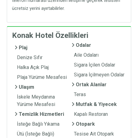
telefon numarası üzerinden iletişime geçerek tesisten
ücretsiz yerini ayırtabilirler.
Konak Hotel Özellikleri
Odalar
Plaj
Aile Odaları
Denize Sıfır
Sigara İçilen Odalar
Halka Açık Plaj
Sigara İçilmeyen Odalar
Plaja Yürüme Mesafesi
Ortak Alanlar
Ulaşım
Teras
İskele Meydanına
Yürüme Mesafesi
Mutfak & Yiyecek
Temizlik Hizmetleri
Kapalı Restoran
İsteğe Bağlı Yıkama
Otopark
Ütü (İsteğe Bağlı)
Tesise Ait Otopark