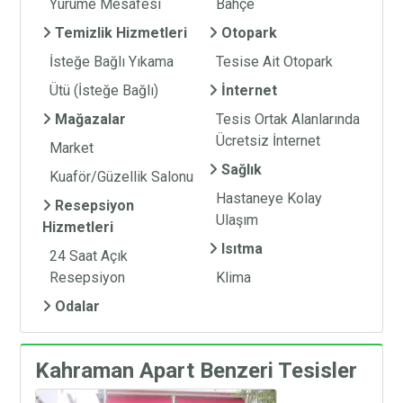
Yürüme Mesafesi
Bahçe
Temizlik Hizmetleri
Otopark
İsteğe Bağlı Yıkama
Tesise Ait Otopark
Ütü (İsteğe Bağlı)
İnternet
Mağazalar
Tesis Ortak Alanlarında
Ücretsiz İnternet
Market
Sağlık
Kuaför/Güzellik Salonu
Hastaneye Kolay
Resepsiyon
Ulaşım
Hizmetleri
Isıtma
24 Saat Açık
Resepsiyon
Klima
Odalar
Kahraman Apart Benzeri Tesisler