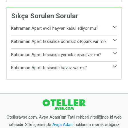
Sıkça Sorulan Sorular
Kahraman Apart evcil hayvan kabul ediyor mu?
Evet, Kahraman Apart evcil hayvan kabul etmektedir.
Kahraman Apart tesisinde ücretsiz otopark var mı?
Tesiste evcil hayvanınız ile rahat ve konforlu bir
Evet, Kahraman Apart tesisinde ücretsiz otopark
şekilde tatil yapabilirsiniz.
Kahraman Apart tesisinde yemek servisi var mı?
bulunmaktadır. Araç ile gelen tatilciler, araçlarını
Kahraman Apart tesisinde yemek servisi
tesisin sunduğu ücretsiz otoparka bırakabilirler.
Kahraman Apart tesisinde havuz var mı?
bulunmamaktadır. Tesis çevresinde yer alan Avşa
Kahraman Apart tesisinde havuz bulunmamaktadır.
restoranlarından yemeğinizi yiyebilirsiniz.
Ancak tesis plaja oldukça yakın konumdadır.
Dilerseniz tesisten çıkarak halk plajına gidebilirsiniz.
Otelleravsa.com, Avşa Adası'nın Tatil rehberi niteliğinde ki web
sitesidir. Site içerisinde
Avşa Adası
hakkında merak ettiğiniz