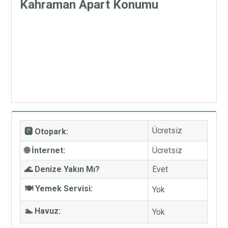
Kahraman Apart Konumu
Ücretsiz
🅿️ Otopark:
🌐 İnternet:
Ücretsiz
🌊 Denize Yakın Mı?
Evet
🍽️ Yemek Servisi:
Yok
🏊 Havuz:
Yok