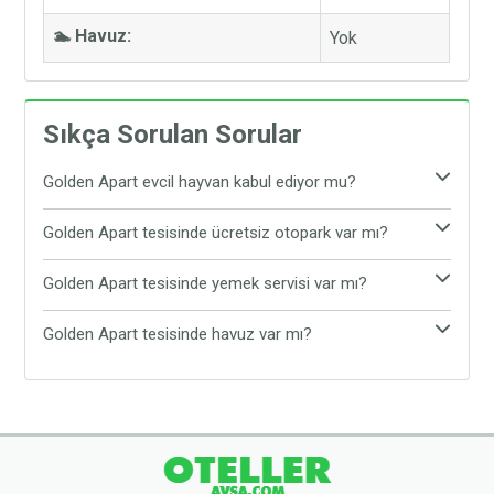
🏊 Havuz:
Yok
Sıkça Sorulan Sorular
Golden Apart evcil hayvan kabul ediyor mu?
Maalesef, Golden Apart evcil hayvan kabul
Golden Apart tesisinde ücretsiz otopark var mı?
etmemektedir. Evcil hayvanınız ile tatil yapmak
Evet, Golden Apart tesisinde ücretsiz otopark
istiyorsanız, Avşa Adası'nda evcil hayvan kabul eden
Golden Apart tesisinde yemek servisi var mı?
bulunmaktadır. Araç ile gelen tatilciler, araçlarını
diğer tesisleri tercih edebilirsiniz.
Golden Apart tesisinde yemek servisi
tesisin sunduğu ücretsiz otoparka bırakabilirler.
Golden Apart tesisinde havuz var mı?
bulunmamaktadır. Tesis çevresinde yer alan Avşa
Golden Apart tesisinde havuz bulunmamaktadır.
restoranlarından yemeğinizi yiyebilirsiniz.
Ancak tesis plaja oldukça yakın konumdadır.
Dilerseniz tesisten çıkarak halk plajına gidebilirsiniz.