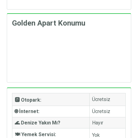
Golden Apart Konumu
Ücretsiz
🅿️ Otopark:
🌐 İnternet:
Ücretsiz
🌊 Denize Yakın Mı?
Hayır
🍽️ Yemek Servisi:
Yok