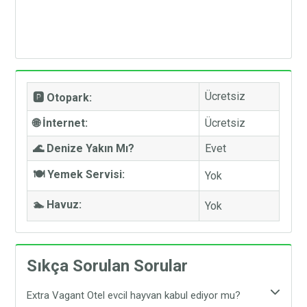
Ücretsiz
🅿️ Otopark:
🌐 İnternet:
Ücretsiz
🌊 Denize Yakın Mı?
Evet
🍽️ Yemek Servisi:
Yok
🏊 Havuz:
Yok
Sıkça Sorulan Sorular
Extra Vagant Otel evcil hayvan kabul ediyor mu?