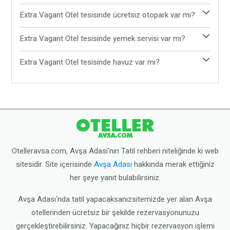
Evet, Extra Vagant Otel evcil hayvan kabul
Extra Vagant Otel tesisinde ücretsiz otopark var mı?
etmektedir. Tesiste evcil hayvanınız ile rahat ve
Evet, Extra Vagant Otel tesisinde ücretsiz otopark
konforlu bir şekilde tatil yapabilirsiniz.
Extra Vagant Otel tesisinde yemek servisi var mı?
bulunmaktadır. Araç ile gelen tatilciler, araçlarını
Extra Vagant Otel tesisinde yemek servisi
tesisin sunduğu ücretsiz otoparka bırakabilirler.
Extra Vagant Otel tesisinde havuz var mı?
bulunmamaktadır. Tesis çevresinde yer alan Avşa
Extra Vagant Otel tesisinde havuz bulunmamaktadır.
restoranlarından yemeğinizi yiyebilirsiniz.
Ancak tesis plaja oldukça yakın konumdadır.
Dilerseniz tesisten çıkarak halk plajına gidebilirsiniz.
Otelleravsa.com, Avşa Adası'nın Tatil rehberi niteliğinde ki web
sitesidir. Site içerisinde
Avşa Adası
hakkında merak ettiğiniz
her şeye yanıt bulabilirsiniz.
Avşa Adası'nda tatil yapacaksanızsitemizde yer alan Avşa
otellerinden ücretsiz bir şekilde rezervasyonunuzu
gerçekleştirebilirsiniz. Yapacağınız hiçbir rezervasyon işlemi