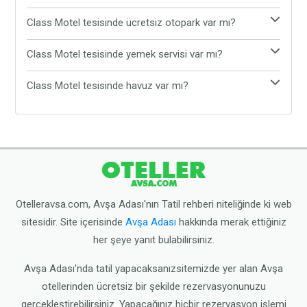
Maalesef, Class Motel evcil hayvan kabul
Class Motel tesisinde ücretsiz otopark var mı?
etmemektedir. Evcil hayvanınız ile tatil yapmak
Evet, Class Motel tesisinde ücretsiz otopark
istiyorsanız, Avşa Adası'nda evcil hayvan kabul eden
Class Motel tesisinde yemek servisi var mı?
bulunmaktadır. Araç ile gelen tatilciler, araçlarını
diğer tesisleri tercih edebilirsiniz.
Class Motel tesisinde yemek servisi
tesisin sunduğu ücretsiz otoparka bırakabilirler.
Class Motel tesisinde havuz var mı?
bulunmamaktadır. Tesis çevresinde yer alan Avşa
Class Motel tesisinde havuz bulunmamaktadır.
restoranlarından yemeğinizi yiyebilirsiniz.
Ancak tesis plaja oldukça yakın konumdadır.
Dilerseniz tesisten çıkarak halk plajına gidebilirsiniz.
Otelleravsa.com, Avşa Adası'nın Tatil rehberi niteliğinde ki web
sitesidir. Site içerisinde
Avşa Adası
hakkında merak ettiğiniz
her şeye yanıt bulabilirsiniz.
Avşa Adası'nda tatil yapacaksanızsitemizde yer alan Avşa
otellerinden ücretsiz bir şekilde rezervasyonunuzu
gerçekleştirebilirsiniz. Yapacağınız hiçbir rezervasyon işlemi