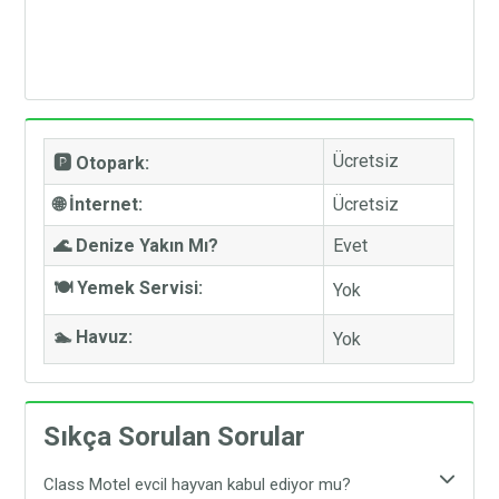
Ücretsiz
🅿️ Otopark:
🌐 İnternet:
Ücretsiz
🌊 Denize Yakın Mı?
Evet
🍽️ Yemek Servisi:
Yok
🏊 Havuz:
Yok
Sıkça Sorulan Sorular
Class Motel evcil hayvan kabul ediyor mu?