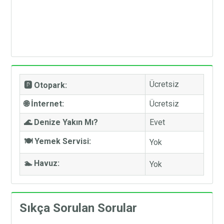
Ücretsiz
🅿️ Otopark:
🌐 İnternet:
Ücretsiz
🌊 Denize Yakın Mı?
Evet
🍽️ Yemek Servisi:
Yok
🏊 Havuz:
Yok
Sıkça Sorulan Sorular