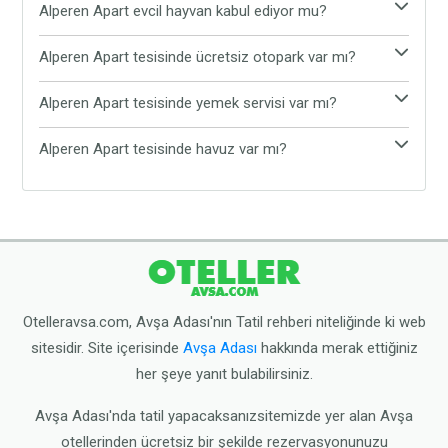
Alperen Apart evcil hayvan kabul ediyor mu?
Evet, Alperen Apart evcil hayvan kabul etmektedir.
Alperen Apart tesisinde ücretsiz otopark var mı?
Tesiste evcil hayvanınız ile rahat ve konforlu bir
Evet, Alperen Apart tesisinde ücretsiz otopark
şekilde tatil yapabilirsiniz.
Alperen Apart tesisinde yemek servisi var mı?
bulunmaktadır. Araç ile gelen tatilciler, araçlarını
Alperen Apart tesisinde yemek servisi
tesisin sunduğu ücretsiz otoparka bırakabilirler.
Alperen Apart tesisinde havuz var mı?
bulunmamaktadır. Tesis çevresinde yer alan Avşa
Alperen Apart tesisinde havuz bulunmamaktadır.
restoranlarından yemeğinizi yiyebilirsiniz.
Ancak tesis plaja oldukça yakın konumdadır.
Dilerseniz tesisten çıkarak halk plajına gidebilirsiniz.
Otelleravsa.com, Avşa Adası'nın Tatil rehberi niteliğinde ki web
sitesidir. Site içerisinde
Avşa Adası
hakkında merak ettiğiniz
her şeye yanıt bulabilirsiniz.
Avşa Adası'nda tatil yapacaksanızsitemizde yer alan Avşa
otellerinden ücretsiz bir şekilde rezervasyonunuzu